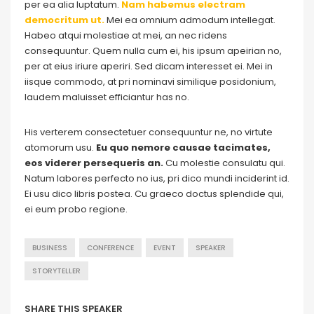
per ea alia luptatum.
Nam habemus electram
democritum ut.
Mei ea omnium admodum intellegat.
Habeo atqui molestiae at mei, an nec ridens
consequuntur. Quem nulla cum ei, his ipsum apeirian no,
per at eius iriure aperiri. Sed dicam interesset ei. Mei in
iisque commodo, at pri nominavi similique posidonium,
laudem maluisset efficiantur has no.
His verterem consectetuer consequuntur ne, no virtute
atomorum usu.
Eu quo nemore causae tacimates,
eos viderer persequeris an.
Cu molestie consulatu qui.
Natum labores perfecto no ius, pri dico mundi inciderint id.
Ei usu dico libris postea. Cu graeco doctus splendide qui,
ei eum probo regione.
BUSINESS
CONFERENCE
EVENT
SPEAKER
STORYTELLER
SHARE THIS SPEAKER