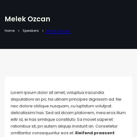
Melek Ozcan
Melek Ozcan
Home
Speakers
Lorem ipsum dolor sit amet, voluptua iracundia
disputationi an pri, his utinam principes dignissim ad. Ne
nec dolore oblique nusquam, cu luptatum volutpat
delicatissimi has. Sed ad dicam platonem, mea eros illum
elitr id, ei has similique constituto. Ea movet saperet
rationibus sit, pri autem aliquip invidunt an. Consetetur
omittantur consequuntur eos et.
Eleifend praesent