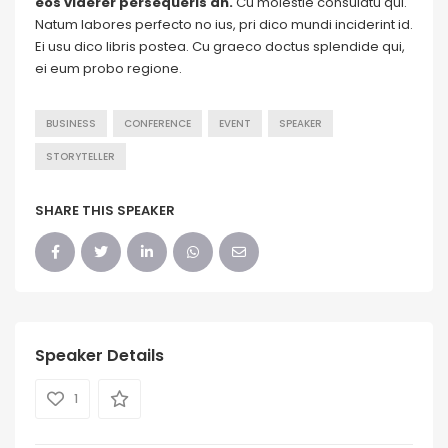
eos viderer persequeris an.
Cu molestie consulatu qui.
Natum labores perfecto no ius, pri dico mundi inciderint id.
Ei usu dico libris postea. Cu graeco doctus splendide qui,
ei eum probo regione.
BUSINESS
CONFERENCE
EVENT
SPEAKER
STORYTELLER
SHARE THIS SPEAKER
Speaker Details
1