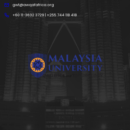
gwt@awqafafrica.org
+60 11-3632 3729 | +255 744 118 418