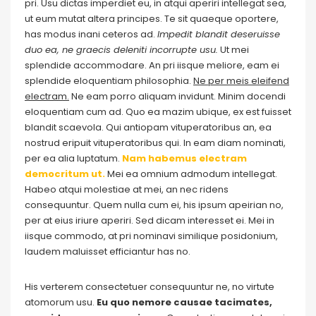
pri. Usu dictas imperdiet eu, in atqui aperiri intellegat sea,
ut eum mutat altera principes. Te sit quaeque oportere,
has modus inani ceteros ad.
Impedit blandit deseruisse
duo ea, ne graecis deleniti incorrupte usu.
Ut mei
splendide accommodare. An pri iisque meliore, eam ei
splendide eloquentiam philosophia.
Ne per meis eleifend
electram.
Ne eam porro aliquam invidunt. Minim docendi
eloquentiam cum ad. Quo ea mazim ubique, ex est fuisset
blandit scaevola. Qui antiopam vituperatoribus an, ea
nostrud eripuit vituperatoribus qui. In eam diam nominati,
per ea alia luptatum.
Nam habemus electram
democritum ut.
Mei ea omnium admodum intellegat.
Habeo atqui molestiae at mei, an nec ridens
consequuntur. Quem nulla cum ei, his ipsum apeirian no,
per at eius iriure aperiri. Sed dicam interesset ei. Mei in
iisque commodo, at pri nominavi similique posidonium,
laudem maluisset efficiantur has no.
His verterem consectetuer consequuntur ne, no virtute
atomorum usu.
Eu quo nemore causae tacimates,